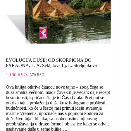
EVOLUCIJA DUŠE: OD ŠKORPIONA DO
FARAONA, L. A. Sekljitova Lj. L. Streljnjikova
1,100
RSD
1,370
RSD
Ova knjiga otkriva čitaocu nove tajne – zbog čega se
duša smatra večnom, mada čovek nije večan; daje recept
besmrtnosti; ispričaće šta je to Čaša Grala. Prvi put se
otkriva tajna prolaženja duše kroz holograme prošlosti i
budućnosti, ko će u šestoj rasi primiti ideju stvaranja
mašine Vremena, upoznaće nas s pojmom kodova za
duše životinja i biljaka, sa osobenostima njihovog
preobražavanja u druge forme i objasniće kako se odvija
useljavanje duše u seme biljke….