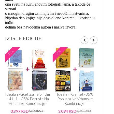
ona svetli na Kirlijanovim fotografi jama, a takođe će
saznati
o mnogim drugim zanimljivim i neobičnim stvarima.
Nijedan deo knjige nije dozvoljeno kopirati ili koristiti u
tuđim
delima bez navođenja autora i naziva izvora.
IZ ISTE EDICIJE
-10%
-15%
-15%
Idealan Paket Za Telo I Um
Idealan Kvartet -35%
Ideal
– 4 U 1 – 35% Popusta Na
Popusta Na Vrhunske
Popu
Vrhunske Kombinacije!
Kombinacije!
K
3,897
RSD
3,094
RSD
3,33
5,870
RSD
4,740
RSD