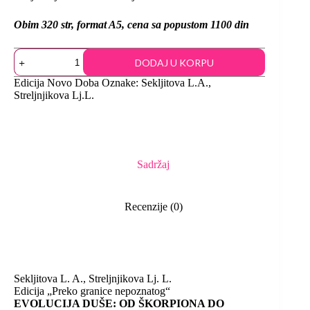
Obim 320 str, format A5, cena sa popustom 1100 din
DODAJ U KORPU
Edicija
Novo Doba
Oznake:
Sekljitova L.A.
,
Streljnjikova Lj.L.
Sadržaj
Recenzije (0)
Sekljitova L. A., Streljnjikova Lj. L.
Edicija „Preko granice nepoznatog“
EVOLUCIJA DUŠE: OD ŠKORPIONA DO