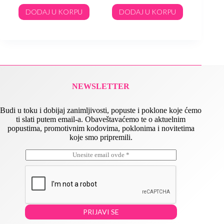
DODAJ U KORPU
DODAJ U KORPU
DO
NEWSLETTER
Budi u toku i dobijaj zanimljivosti, popuste i poklone koje ćemo
ti slati putem email-a. Obaveštavaćemo te o aktuelnim
popustima, promotivnim kodovima, poklonima i novitetima
koje smo pripremili.
E
*
m
E
a
m
i
a
l
i
*
l
*
PRIJAVI SE