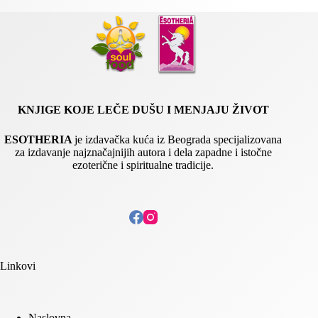
KNJIGE KOJE LEČE DUŠU I MENJAJU ŽIVOT
ESOTHERIA
je izdavačka kuća iz Beograda specijalizovana
za izdavanje najznačajnijih autora i dela zapadne i istočne
ezoterične i spiritualne tradicije.
Linkovi
Naslovna