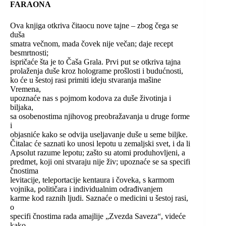
FARAONA
Ova knjiga otkriva čitaocu nove tajne – zbog čega se
duša
smatra večnom, mada čovek nije večan; daje recept
besmrtnosti;
ispričaće šta je to Čaša Grala. Prvi put se otkriva tajna
prolaženja duše kroz holograme prošlosti i budućnosti,
ko će u šestoj rasi primiti ideju stvaranja mašine
Vremena,
upoznaće nas s pojmom kodova za duše životinja i
biljaka,
sa osobenostima njihovog preobražavanja u druge forme
i
objasniće kako se odvija useljavanje duše u seme biljke.
Čitalac će saznati ko unosi lepotu u zemaljski svet, i da li
Apsolut razume lepotu; zašto su atomi produhovljeni, a
predmet, koji oni stvaraju nije živ; upoznaće se sa specifi
čnostima
levitacije, teleportacije kentaura i čoveka, s karmom
vojnika, političara i individualnim odrađivanjem
karme kod raznih ljudi. Saznaće o medicini u šestoj rasi,
o
specifi čnostima rada amajlije „Zvezda Saveza“, videće
kako