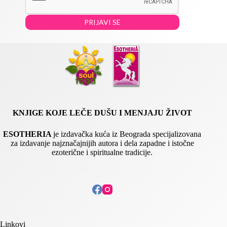
*
E
m
PRIJAVI SE
a
i
l
*
KNJIGE KOJE LEČE DUŠU I MENJAJU ŽIVOT
ESOTHERIA
je izdavačka kuća iz Beograda specijalizovana
za izdavanje najznačajnijih autora i dela zapadne i istočne
ezoterične i spiritualne tradicije.
Linkovi