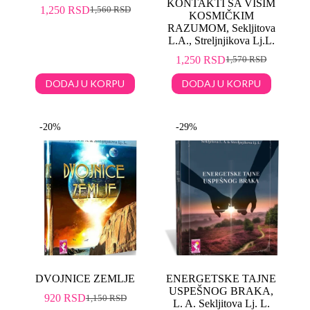
KONTAKTI SA VIŠIM
1,250
RSD
1,560
RSD
KOSMIČKIM
RAZUMOM, Sekljitova
L.A., Streljnjikova Lj.L.
1,250
RSD
1,570
RSD
DODAJ U KORPU
DODAJ U KORPU
-20%
-29%
DVOJNICE ZEMLJE
ENERGETSKE TAJNE
USPEŠNOG BRAKA,
920
RSD
1,150
RSD
L. A. Sekljitova Lj. L.