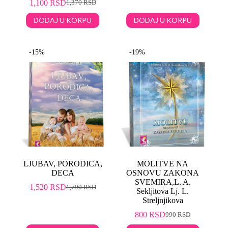
1,100
RSD
1,370
RSD
DODAJ U KORPU
DODAJ U KORPU
-15%
-19%
LJUBAV, PORODICA,
MOLITVE NA
DECA
OSNOVU ZAKONA
SVEMIRA,L. A.
1,520
RSD
1,790
RSD
Sekljitova Lj. L.
Streljnjikova
800
RSD
990
RSD