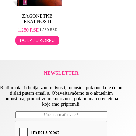
ZAGONETKE
REALNOSTI
1,250
RSD
1,580
RSD
DODAJ U KORPU
NEWSLETTER
Budi u toku i dobijaj zanimljivosti, popuste i poklone koje ćemo
ti slati putem email-a. Obaveštavaćemo te o aktuelnim
popustima, promotivnim kodovima, poklonima i novitetima
koje smo pripremili.
E
E
m
m
a
a
i
i
l
l