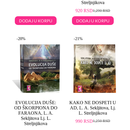
Streljnjikova
920
RSD
1,290
RSD
DODAJ U KORPU
DODAJ U KORPU
-20%
-21%
EVOLUCIJA DUŠE:
KAKO NE DOSPETI U
OD ŠKORPIONA DO
AD, L. A. Sekljitova, Lj.
FARAONA, L. A.
L. Streljnjikova
Sekljitova Lj. L.
990
RSD
1,250
RSD
Streljnjikova