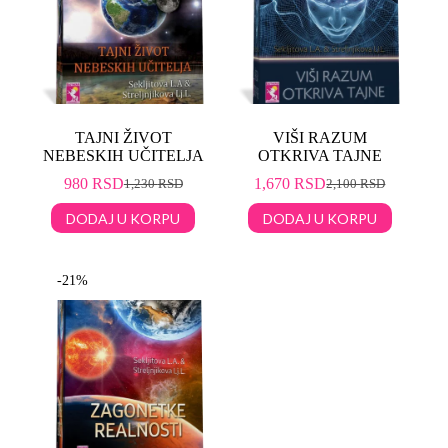
TAJNI ŽIVOT
VIŠI RAZUM
NEBESKIH UČITELJA
OTKRIVA TAJNE
980
RSD
1,670
RSD
1,230
RSD
2,100
RSD
DODAJ U KORPU
DODAJ U KORPU
-21%