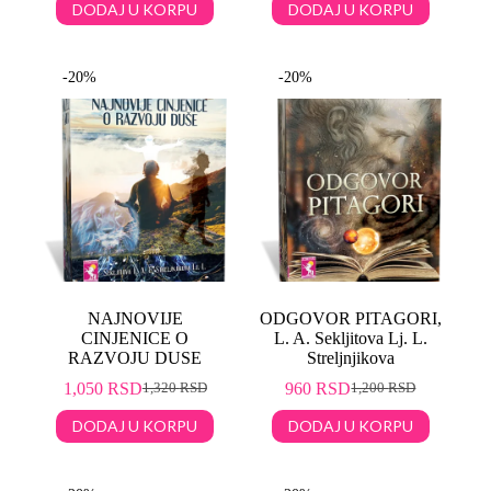
DODAJ U KORPU
DODAJ U KORPU
-20%
-20%
NAJNOVIJE
ODGOVOR PITAGORI,
CINJENICE O
L. A. Sekljitova Lj. L.
RAZVOJU DUSE
Streljnjikova
1,050
RSD
960
RSD
1,320
RSD
1,200
RSD
DODAJ U KORPU
DODAJ U KORPU