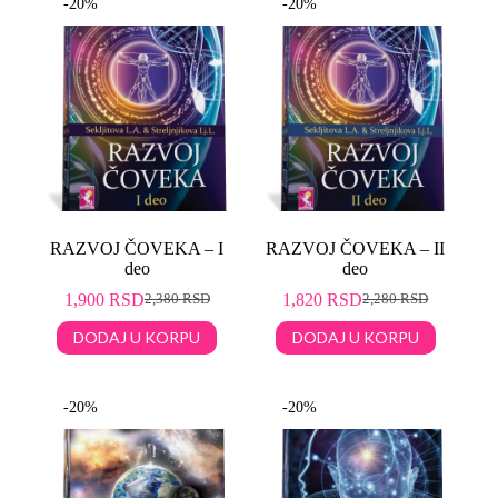
-20%
-20%
RAZVOJ ČOVEKA – I
RAZVOJ ČOVEKA – II
deo
deo
1,900
RSD
1,820
RSD
2,380
RSD
2,280
RSD
DODAJ U KORPU
DODAJ U KORPU
-20%
-20%