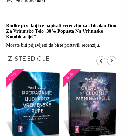
Još nema komentara.
Budite prvi koji će napisati recenziju za „Idealan Duo
Za Vrhunsko Telo -30% Popusta Na Vrhunske
Kombinacije!“
Morate biti
prijavljeni
da biste postavili recenziju.
IZ ISTE EDICIJE
-17%
-36%
-20%