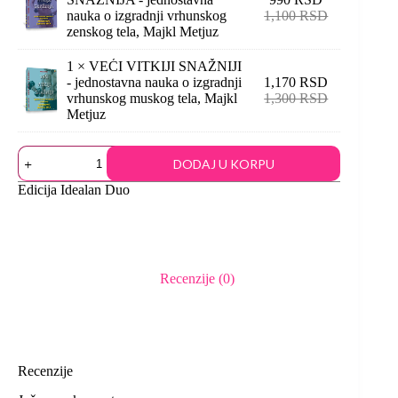
nauka o izgradnji vrhunskog
1,100
RSD
zenskog tela, Majkl Metjuz
1 ×
VEĆI VITKIJI SNAŽNIJI
- jednostavna nauka o izgradnji
1,170
RSD
vrhunskog muskog tela, Majkl
1,300
RSD
Metjuz
DODAJ U KORPU
Edicija
Idealan Duo
Recenzije (0)
Recenzije