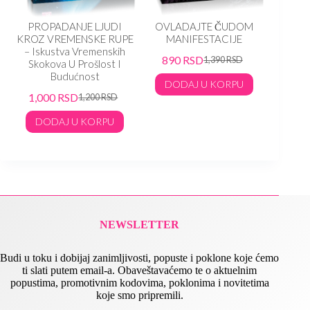
PROPADANJE LJUDI
OVLADAJTE ČUDOM
SVETL
KROZ VREMENSKE RUPE
MANIFESTACIJE
1,06
– Iskustva Vremenskih
890
RSD
1,390
RSD
Skokova U Prošlost I
DO
Budućnost
DODAJ U KORPU
1,000
RSD
1,200
RSD
DODAJ U KORPU
NEWSLETTER
Budi u toku i dobijaj zanimljivosti, popuste i poklone koje ćemo
ti slati putem email-a. Obaveštavaćemo te o aktuelnim
popustima, promotivnim kodovima, poklonima i novitetima
koje smo pripremili.