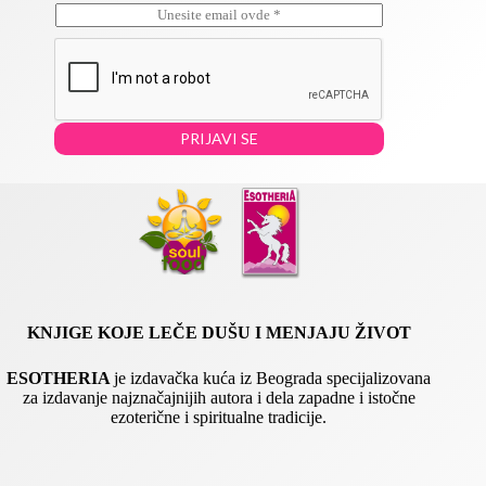
E
E
m
m
a
a
i
i
l
l
*
E
m
PRIJAVI SE
a
i
l
*
KNJIGE KOJE LEČE DUŠU I MENJAJU ŽIVOT
ESOTHERIA
je izdavačka kuća iz Beograda specijalizovana
za izdavanje najznačajnijih autora i dela zapadne i istočne
ezoterične i spiritualne tradicije.