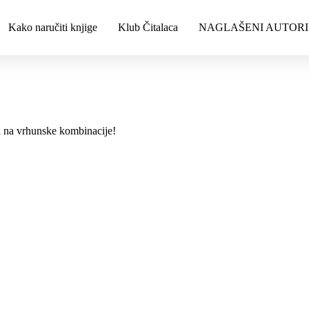
Kako naručiti knjige
Klub Čitalaca
NAGLAŠENI AUTORI
a na vrhunske kombinacije!