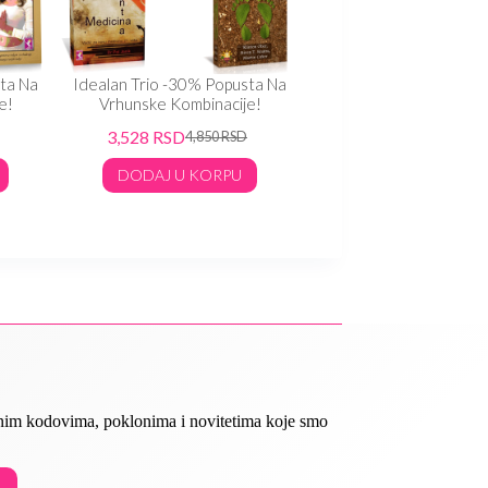
ta Na
Idealan Trio -30% Popusta Na
Idealan Trio -30% Pop
e!
Vrhunske Kombinacije!
Vrhunske Kombinaci
3,528
RSD
3,024
RSD
4,850
RSD
4,250
RS
DODAJ U KORPU
DODAJ U KORP
ivnim kodovima, poklonima i novitetima koje smo