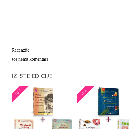
Recenzije
Još nema komentara.
IZ ISTE EDICIJE
-10%
-10%