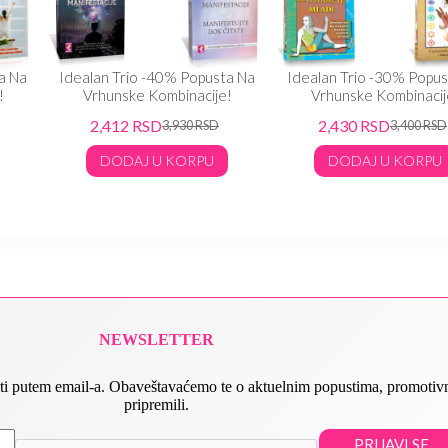
a Na
Idealan Trio -40% Popusta Na
Idealan Trio -30% Popus
!
Vrhunske Kombinacije!
Vrhunske Kombinacij
2,412
RSD
2,430
RSD
3,930
RSD
3,400
RSD
DODAJ U KORPU
DODAJ U KORPU
NEWSLETTER
 slati putem email-a. Obaveštavaćemo te o aktuelnim popustima, promot
pripremili.
PRIJAVI SE