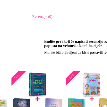
Recenzije (0)
Budite prvi koji će napisati recenziju
popusta na vrhunske kombinacije!“
Morate biti
prijavljeni
da biste postavili re
-10%
-10%