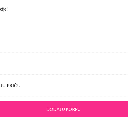
cije!
a
OJU PRIČU
DODAJ U KORPU