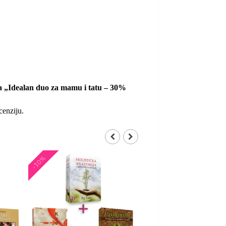
 za „Idealan duo za mamu i tatu – 30%
cenziju.
-10%
-10%