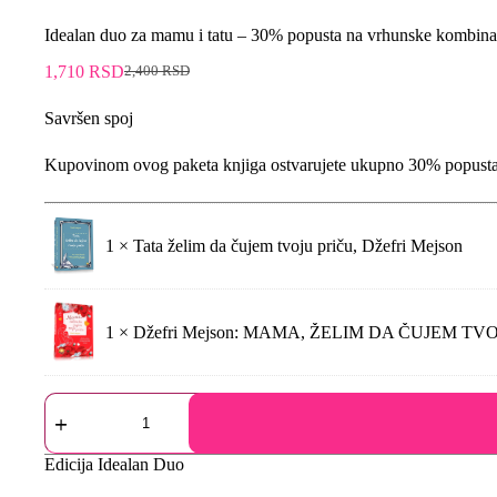
Idealan duo za mamu i tatu – 30% popusta na vrhunske kombina
1,710
RSD
2,400
RSD
Savršen spoj
Kupovinom ovog paketa knjiga ostvarujete ukupno 30% popust
1 ×
Tata želim da čujem tvoju priču, Džefri Mejson
1 ×
Džefri Mejson: MAMA, ŽELIM DA ČUJEM TV
Edicija
Idealan Duo