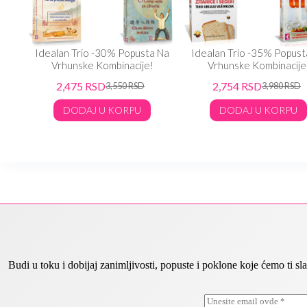
 Na
Idealan Trio -30% Popusta Na
Idealan Trio -35% Popust
Vrhunske Kombinacije!
Vrhunske Kombinacije
2,475
RSD
2,754
RSD
3,550
RSD
3,980
RSD
DODAJ U KORPU
DODAJ U KORPU
Budi u toku i dobijaj zanimljivosti, popuste i poklone koje ćemo ti
E
*