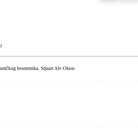
a!
stičkog besmrtnika, Stjuart Alv Olson