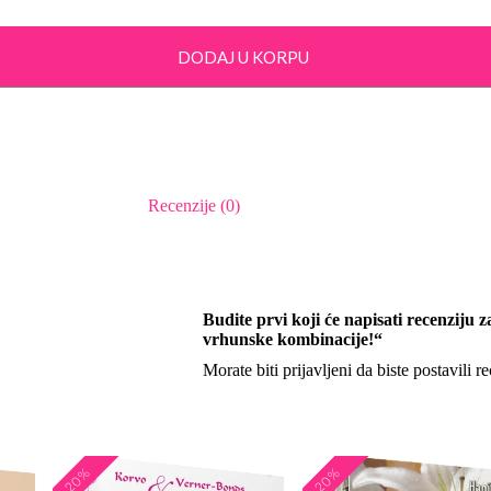
DODAJ U KORPU
Recenzije (0)
Budite prvi koji će napisati recenziju
vrhunske kombinacije!“
Morate biti
prijavljeni
da biste postavili re
-20%
-20%