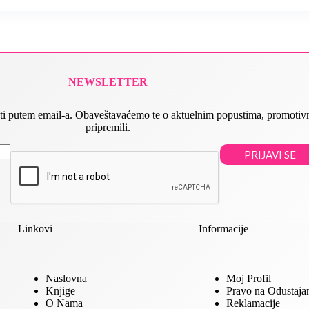
NEWSLETTER
 slati putem email-a. Obaveštavaćemo te o aktuelnim popustima, promot
pripremili.
PRIJAVI SE
Linkovi
Informacije
Naslovna
Moj Profil
Knjige
Pravo na Odustaja
O Nama
Reklamacije