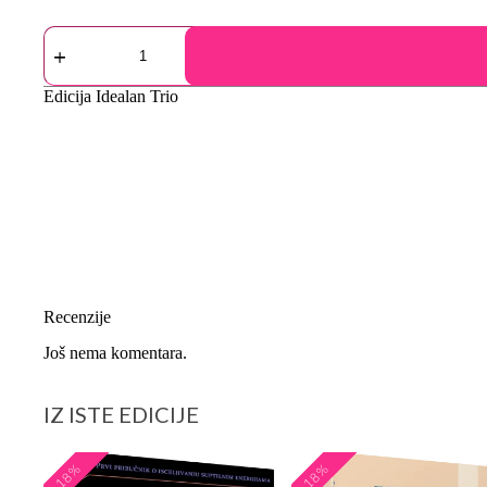
Edicija
Idealan Trio
Recenzije
Još nema komentara.
IZ ISTE EDICIJE
-18%
-18%