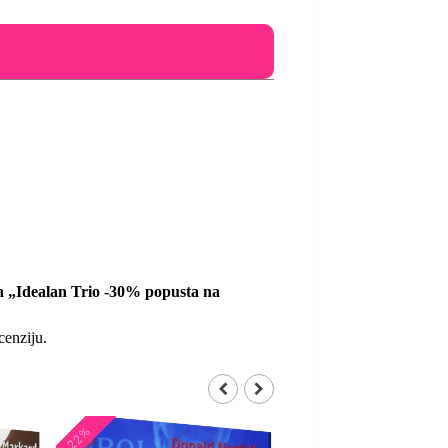
 za „Idealan Trio -30% popusta na
cenziju.
-22%
-21%