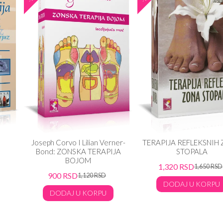
Joseph Corvo I Lilian Verner-
TERAPIJA REFLEKSNIH
Bond: ZONSKA TERAPIJA
STOPALA
BOJOM
1,320
RSD
1,650
RSD
900
RSD
1,120
RSD
DODAJ U KORPU
DODAJ U KORPU