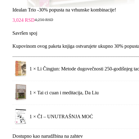
Idealan Trio -30% popusta na vrhunske kombinacije!
3,024
RSD
4,250
RSD
Savršen spoj
Kupovinom ovog paketa knjiga ostvarujete ukupno 30% popust
1 ×
Li Čingjun: Metode dugovečnosti 250-godišnjeg taoi
1 ×
Tai ci cuan i meditacija, Da Liu
1 ×
ČI – UNUTRAŠNJA MOĆ
Dostupno kao narudžbina na zahtev