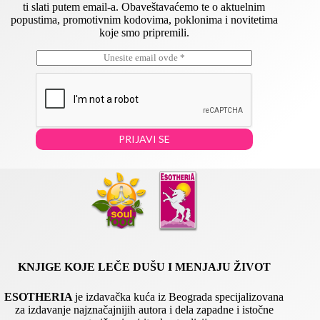
ti slati putem email-a. Obaveštavaćemo te o aktuelnim
popustima, promotivnim kodovima, poklonima i novitetima
koje smo pripremili.
E
E
m
m
a
a
i
i
l
l
*
E
m
PRIJAVI SE
a
i
l
E
m
a
i
l
KNJIGE KOJE LEČE DUŠU I MENJAJU ŽIVOT
ESOTHERIA
je izdavačka kuća iz Beograda specijalizovana
za izdavanje najznačajnijih autora i dela zapadne i istočne