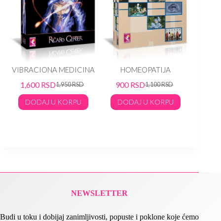
rd
VIBRACIONA MEDICINA
HOMEOPATIJA
Josep
Verne
1,600
RSD
900
RSD
1,950
RSD
1,100
RSD
TER
DODAJ U KORPU
DODAJ U KORPU
90
DO
NEWSLETTER
Budi u toku i dobijaj zanimljivosti, popuste i poklone koje ćemo