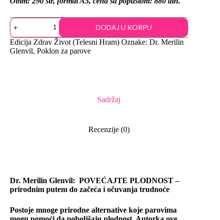
Obim: 290 str, format A5, cena sa popustom: 880 din.
DODAJ U KORPU
Edicija
Zdrav Život (Telesni Hram)
Oznake:
Dr. Merilin
Glenvil
,
Poklon za parove
Sadržaj
Recenzije (0)
Dr. Merilin Glenvil: POVEĆAJTE PLODNOST –
prirodnim putem do začeća i očuvanja trudnoće
Postoje mnoge prirodne alternative koje parovima
mogu pomoći da poboljšaju plodnost. Autorka ove