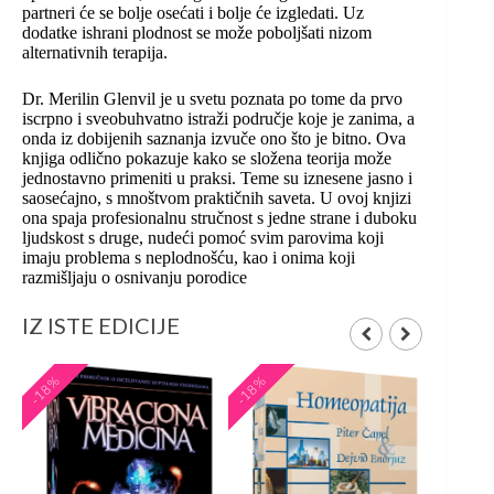
partneri će se bolje osećati i bolje će izgledati. Uz
dodatke ishrani plodnost se može poboljšati nizom
alternativnih terapija.
Dr. Merilin Glenvil je u svetu poznata po tome da prvo
iscrpno i sveobuhvatno istraži područje koje je zanima, a
onda iz dobijenih saznanja izvuče ono što je bitno. Ova
knjiga odlično pokazuje kako se složena teorija može
jednostavno primeniti u praksi. Teme su iznesene jasno i
saosećajno, s mnoštvom praktičnih saveta. U ovoj knjizi
ona spaja profesionalnu stručnost s jedne strane i duboku
ljudskost s druge, nudeći pomoć svim parovima koji
imaju problema s neplodnošću, kao i onima koji
razmišljaju o osnivanju porodice
IZ ISTE EDICIJE
-18%
-18%
-20%