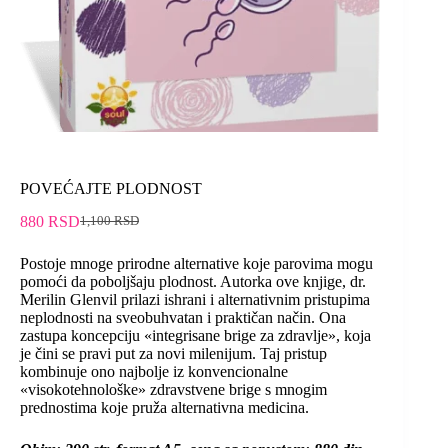
POVEĆAJTE PLODNOST
880
RSD
1,100
RSD
Postoje mnoge prirodne alternative koje parovima mogu
pomoći da poboljšaju plodnost. Autorka ove knjige, dr.
Merilin Glenvil prilazi ishrani i alternativnim pristupima
neplodnosti na sveobuhvatan i praktičan način. Ona
zastupa koncepciju «integrisane brige za zdravlje», koja
je čini se pravi put za novi milenijum. Taj pristup
kombinuje ono najbolje iz konvencionalne
«visokotehnološke» zdravstvene brige s mnogim
prednostima koje pruža alternativna medicina.