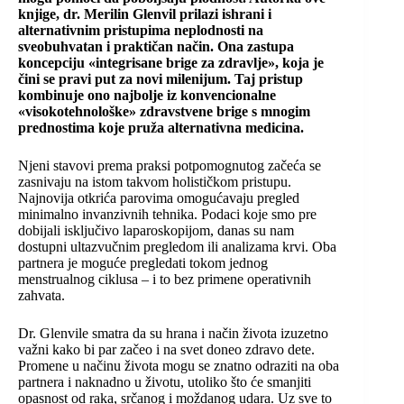
knjige, dr. Merilin Glenvil prilazi ishrani i
alternativnim pristupima neplodnosti na
sveobuhvatan i praktičan način. Ona zastupa
koncepciju «integrisane brige za zdravlje», koja je
čini se pravi put za novi milenijum. Taj pristup
kombinuje ono najbolje iz konvencionalne
«visokotehnološke» zdravstvene brige s mnogim
prednostima koje pruža alternativna medicina.
Njeni stavovi prema praksi potpomognutog začeća se
zasnivaju na istom takvom holističkom pristupu.
Najnovija otkrića parovima omogućavaju pregled
minimalno invanzivnih tehnika. Podaci koje smo pre
dobijali isključivo laparoskopijom, danas su nam
dostupni ultazvučnim pregledom ili analizama krvi. Oba
partnera je moguće pregledati tokom jednog
menstrualnog ciklusa – i to bez primene operativnih
zahvata.
Dr. Glenvile smatra da su hrana i način života izuzetno
važni kako bi par začeo i na svet doneo zdravo dete.
Promene u načinu života mogu se znatno odraziti na oba
partnera i naknadno u životu, utoliko što će smanjiti
opasnost od raka, srčanog i moždanog udara. Uz sve to