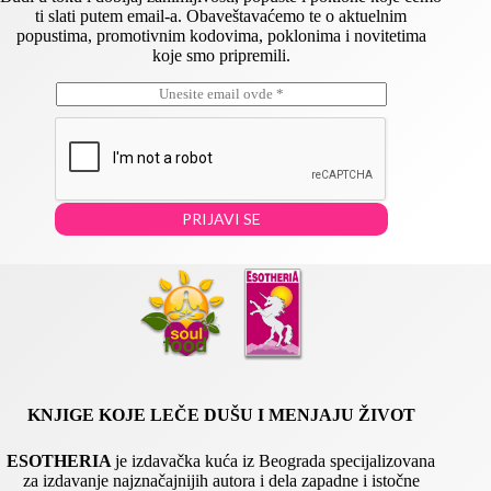
ti slati putem email-a. Obaveštavaćemo te o aktuelnim
popustima, promotivnim kodovima, poklonima i novitetima
koje smo pripremili.
E
*
m
E
a
m
i
a
l
i
*
l
E
PRIJAVI SE
m
a
i
l
KNJIGE KOJE LEČE DUŠU I MENJAJU ŽIVOT
ESOTHERIA
je izdavačka kuća iz Beograda specijalizovana
za izdavanje najznačajnijih autora i dela zapadne i istočne