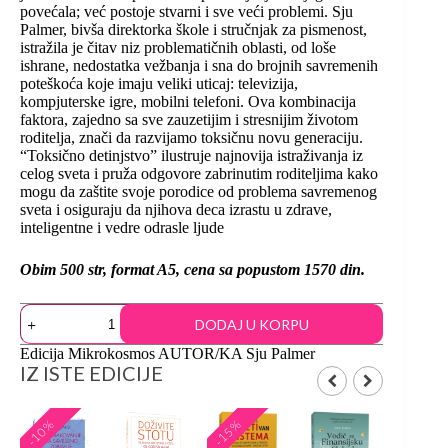
povećala; već postoje stvarni i sve veći problemi. Sju
Palmer, bivša direktorka škole i stručnjak za pismenost,
istražila je čitav niz problematičnih oblasti, od loše
ishrane, nedostatka vežbanja i sna do brojnih savremenih
poteškoća koje imaju veliki uticaj: televizija,
kompjuterske igre, mobilni telefoni. Ova kombinacija
faktora, zajedno sa sve zauzetijim i stresnijim životom
roditelja, znači da razvijamo toksičnu novu generaciju.
“Toksično detinjstvo” ilustruje najnovija istraživanja iz
celog sveta i pruža odgovore zabrinutim roditeljima kako
mogu da zaštite svoje porodice od problema savremenog
sveta i osiguraju da njihova deca izrastu u zdrave,
inteligentne i vedre odrasle ljude
Obim 500 str, format A5, cena sa popustom 1570 din.
DODAJ U KORPU
Edicija
Mikrokosmos
AUTOR/KA
Sju Palmer
IZ ISTE EDICIJE
-10%
-15%
-15%