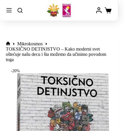
Mikrokosmos
TOKSIČNO DETINJSTVO – Kako moderni svet
oštećuje našu decu i šta možemo da učinimo povodom
toga
-20%