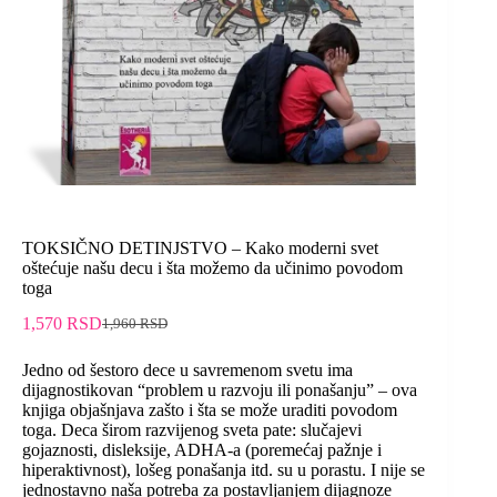
TOKSIČNO DETINJSTVO – Kako moderni svet
oštećuje našu decu i šta možemo da učinimo povodom
toga
1,570
RSD
1,960
RSD
Jedno od šestoro dece u savremenom svetu ima
dijagnostikovan “problem u razvoju ili ponašanju” – ova
knjiga objašnjava zašto i šta se može uraditi povodom
toga. Deca širom razvijenog sveta pate: slučajevi
gojaznosti, disleksije, ADHA-a (poremećaj pažnje i
hiperaktivnost), lošeg ponašanja itd. su u porastu. I nije se
jednostavno naša potreba za postavljanjem dijagnoze