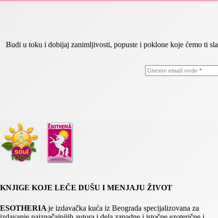
Budi u toku i dobijaj zanimljivosti, popuste i poklone koje ćemo ti
E
E
m
m
a
a
i
i
l
l
*
*
*
KNJIGE KOJE LEČE DUŠU I MENJAJU ŽIVOT
ESOTHERIA
je izdavačka kuća iz Beograda specijalizovana za
izdavanje najznačajnijih autora i dela zapadne i istočne ezoterične i