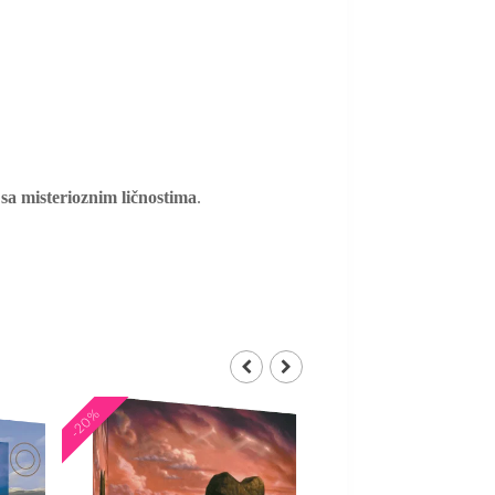
 sa misterioznim ličnostima
.
-20%
-20%