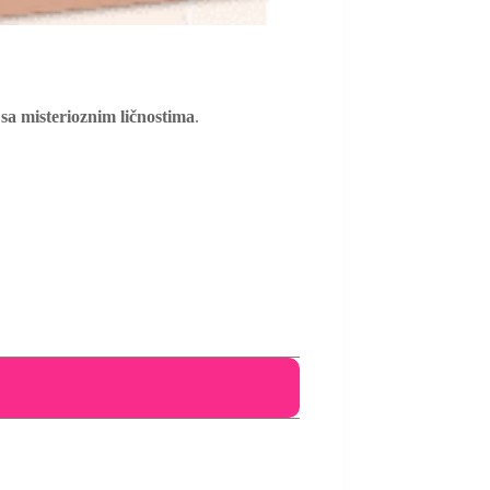
 sa misterioznim ličnostima
.