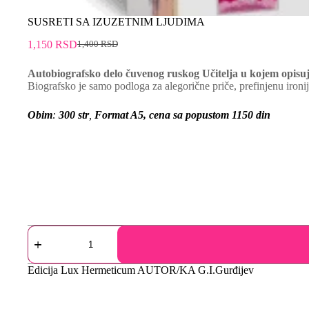
SUSRETI SA IZUZETNIM LJUDIMA
1,150
RSD
1,400
RSD
Autobiografsko delo čuvenog ruskog Učitelja u kojem opisuje
Biografsko je samo podloga za alegorične priče, prefinjenu ironi
Obim
:
300
str
,
Format A5, cena sa popustom 1150 din
Edicija
Lux Hermeticum
AUTOR/KA
G.I.Gurđijev