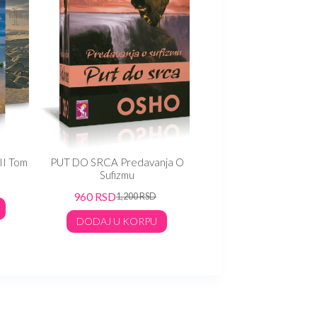
II Tom
PUT DO SRCA Predavanja O
MUDROST PESKA Sufi 
Sufizmu
960
RSD
1,200
RS
960
RSD
1,200
RSD
DODAJ U KORP
DODAJ U KORPU