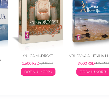
KNJIGA MUDROSTI
VRHOVNA ALHEMIJA I I 
A
1,600
RSD
3,000
RSD
2,000
RSD
3,750
RSD
DODAJ U KORPU
DODAJ U KORPU