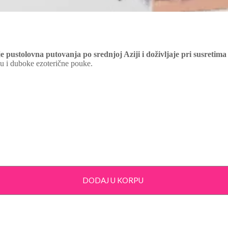
 pustolovna putovanja po srednjoj Aziji i doživljaje pri susretima
ju i duboke ezoterične pouke.
DODAJ U KORPU