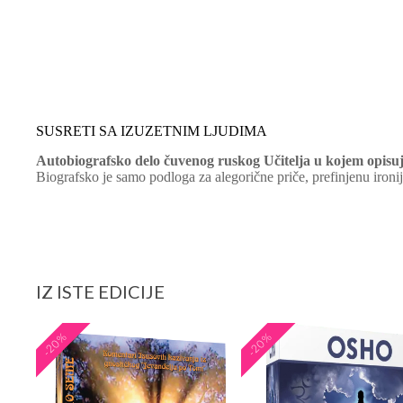
SUSRETI SA IZUZETNIM LJUDIMA
Autobiografsko delo čuvenog ruskog Učitelja u kojem opisuje
Biografsko je samo podloga za alegorične priče, prefinjenu ironi
IZ ISTE EDICIJE
-20%
-20%