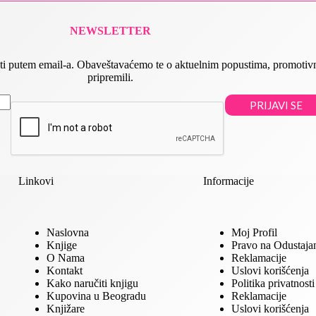
NEWSLETTER
 slati putem email-a. Obaveštavaćemo te o aktuelnim popustima, promot
pripremili.
PRIJAVI SE
Linkovi
Informacije
Naslovna
Moj Profil
Knjige
Pravo na Odustaja
O Nama
Reklamacije
Kontakt
Uslovi korišćenja
Kako naručiti knjigu
Politika privatnosti
Kupovina u Beogradu
Reklamacije
Knjižare
Uslovi korišćenja