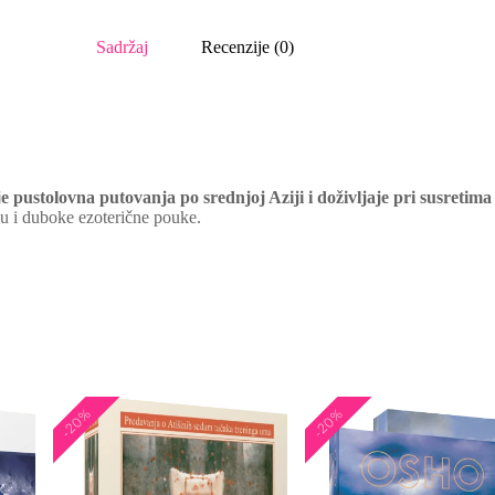
Sadržaj
Recenzije (0)
 pustolovna putovanja po srednjoj Aziji i doživljaje pri susretima
ju i duboke ezoterične pouke.
-20%
-20%