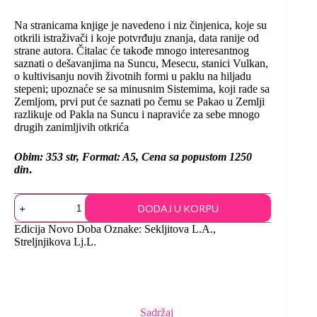
Na stranicama knjige je navedeno i niz činjenica, koje su
otkrili istraživači i koje potvrđuju znanja, data ranije od
strane autora. Čitalac će takođe mnogo interesantnog
saznati o dešavanjima na Suncu, Mesecu, stanici Vulkan,
o kultivisanju novih životnih formi u paklu na hiljadu
stepeni; upoznaće se sa minusnim Sistemima, koji rade sa
Zemljom, prvi put će saznati po čemu se Pakao u Zemlji
razlikuje od Pakla na Suncu i napraviće za sebe mnogo
drugih zanimljivih otkrića
Obim: 353 str, Format: A5, Cena sa popustom 1250
din
.
DODAJ U KORPU
Edicija
Novo Doba
Oznake:
Sekljitova L.A.
,
Streljnjikova Lj.L.
Sadržaj