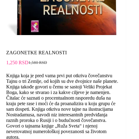
ZAGONETKE REALNOSTI
1,250
RSD
1,580
RSD
Knjiga koja je pred vama prvi put otkriva čovečanstvu
Tajnu o tri Zemlje, od kojih su dve dvojnice naše planete.
Knjiga takođe govori u čemu se sastoji Veliki Projekat
Boga, kako se stvarao i za kakve ciljeve je namenjen.
Čitalac će saznati o procentualnom rasporedu duša na
kraju pete rase i moći će da proanalizira u koju grupu će
sam dospeti. Knjiga otkriva nove tajne na ilustracijama
Nostradamusa, navodi niz interesantnih predviđanja
raznih proroka o Rusiji i o budućnosti čovečanstva.
Govori o tajnama knjige „Ruža Sveta“ i njenoj
neverovatnoj numerološkoj povezanosti sa životom
autora.