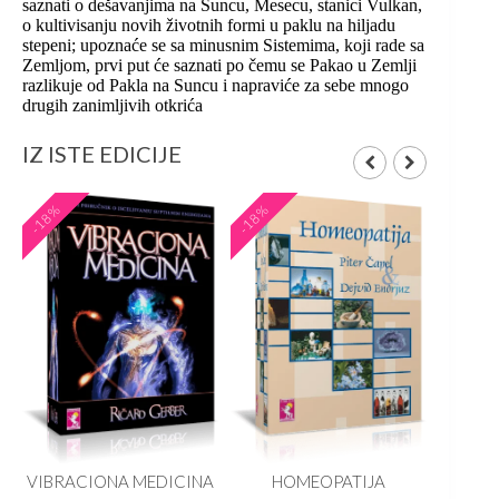
saznati o dešavanjima na Suncu, Mesecu, stanici Vulkan,
o kultivisanju novih životnih formi u paklu na hiljadu
stepeni; upoznaće se sa minusnim Sistemima, koji rade sa
Zemljom, prvi put će saznati po čemu se Pakao u Zemlji
razlikuje od Pakla na Suncu i napraviće za sebe mnogo
drugih zanimljivih otkrića
IZ ISTE EDICIJE
-18%
-18%
-20%
rd
VIBRACIONA MEDICINA
HOMEOPATIJA
Josep