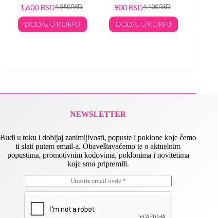
Verne
1,600
RSD
900
RSD
1,950
RSD
1,100
RSD
TER
DODAJ U KORPU
DODAJ U KORPU
90
DO
NEWSLETTER
Budi u toku i dobijaj zanimljivosti, popuste i poklone koje ćemo
ti slati putem email-a. Obaveštavaćemo te o aktuelnim
popustima, promotivnim kodovima, poklonima i novitetima
koje smo pripremili.
E
*
m
E
a
m
i
a
l
i