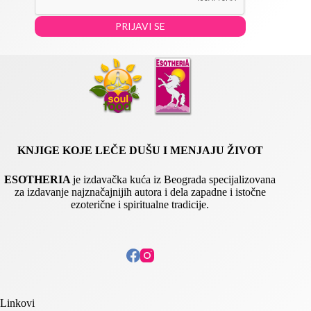
*
l
E
PRIJAVI SE
m
a
i
l
KNJIGE KOJE LEČE DUŠU I MENJAJU ŽIVOT
ESOTHERIA
je izdavačka kuća iz Beograda specijalizovana
za izdavanje najznačajnijih autora i dela zapadne i istočne
ezoterične i spiritualne tradicije.
Linkovi